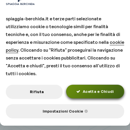
spiaggia-berchida.it e terze parti selezionate
utilizziamo cookie o tecnologie simili per finalità
tecniche e, con il tuo consenso, anche per le finalità di
© 2026 Riproduzione Riservata
esperienza e misurazione come specificato nella
cookie
Multiweb
P.IVA: 02320060227
-
Privacy Policy
-
policy
. Cliccando su "Rifiuta" proseguirai la navigazione
Termini di Utilizzo
senza accettare i cookies pubblicitari. Cliccando su
Direzione tecnica Vivisardegna SNC (P.Iva: 01575250913)
"Accetta e chiudi", presti il tuo consenso all'utilizzo di
tutti i cookies.
Acetta e Chiudi
Rifiuta
Impostazioni Cookie